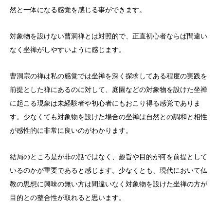
然と一体になる感覚を感じる事ができます。
対象物を設けない曹洞禅とは対照的で、正直初心者ならば間違い
なく坐禅がしやすいように感じます。
曹洞宗の禅は私の感覚では坐禅を深く探求してある程度の実践を
前提とした禅にあるのに対して、庭園などの対象物を設けた坐禅
に起こる現象は未経験者や初心者にもおこり得る感覚でありま
す。少なくても対象物を設けた場合の坐禅は自然との調和と相性
が感性的に非常に良いのがわかります。
結局のところ是が非の話ではなく、趣旨や目的が何を前提として
いるのかが重要であると感じます。少なくとも、現代において仏
教の思想に興味の無い方は間違いなく対象物を設けた坐禅の方が
目的との整合性が取れると思います。