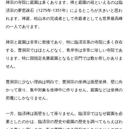
禅宗の寺院に庭園は多くあります。禅と庭園の祖といえるのは臨
済宗の夢窓疎石（1275年‐1351年）によるところが大きいと思わ
れます。禅庭、枯山水の完成者として作庭者としても世界最高峰
の一人であります。
禅宗と庭園は非常に密接であり、特に臨済宗系の寺院に多く存在
する。曹洞宗ではほとんどなく、青岸寺は非常に珍しい寺院であ
ります。特に国指定名勝庭園となると宗門では数か所しかありま
せん。
曹洞宗に少ない理由は明白で、曹洞宗の坐禅は面壁坐禅、壁に向
かって座り、集中対象を坐禅中に作りません。庭園などは坐禅の
邪魔にしかなりません。
一方、臨済禅は面壁をして座りません。臨済宗ではなぜ庭園を必
要としたのかは、臨済宗の歴史や庭園の歴史を調べてもらえばわ