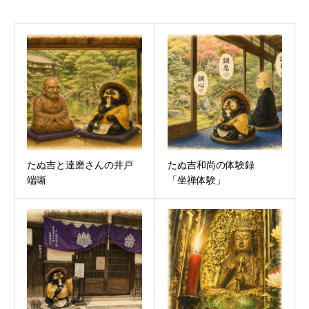
たぬ吉と達磨さんの井戸
たぬ吉和尚の体験録
端噺
「坐禅体験」