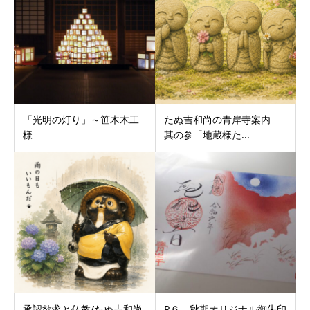
「光明の灯り」～笹木木工
たぬ吉和尚の青岸寺案内
様
其の参「地蔵様た...
承認欲求と仏教/たぬ吉和尚
R６ 秋期オリジナル御朱印