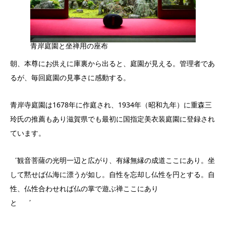
青岸庭園と坐禅用の座布
朝、本尊にお供えに庫裏から出ると、庭園が見える。管理者であ
るが、毎回庭園の見事さに感動する。
青岸寺庭園は1678年に作庭され、1934年（昭和九年）に重森三
玲氏の推薦もあり滋賀県でも最初に国指定美衣装庭園に登録され
ています。
゛観音菩薩の光明一辺と広がり、有縁無縁の成道ここにあり。坐
して黙せば仏海に漂うが如し。自性を忘却し仏性を円とする。自
性、仏性合わせれば仏の掌で遊ぶ禅ここにあり
と