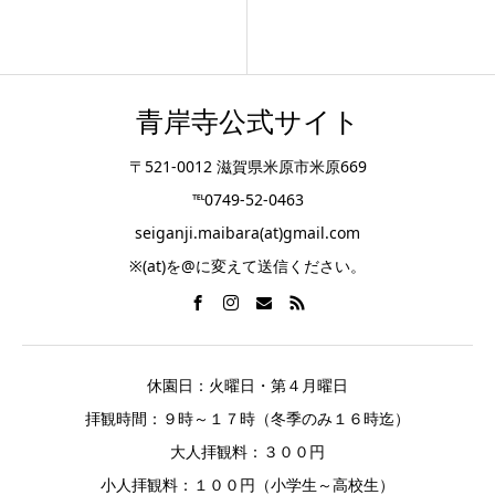
青岸寺公式サイト
〒521-0012 滋賀県米原市米原669
℡0749-52-0463
seiganji.maibara(at)gmail.com
※(at)を@に変えて送信ください。
休園日：火曜日・第４月曜日
拝観時間：９時～１７時（冬季のみ１６時迄）
大人拝観料：３００円
小人拝観料：１００円（小学生～高校生）