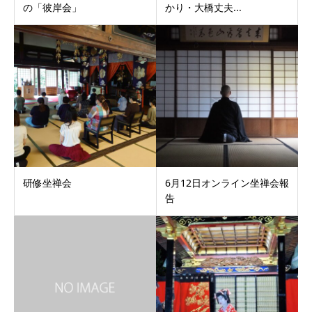
の「彼岸会」
かり・大橋丈夫...
研修坐禅会
6月12日オンライン坐禅会報
告