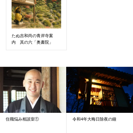
たぬ吉和尚の青岸寺案
内 其の六「奥書院」
住職悩み相談室①
令和4年大晦日除夜の鐘