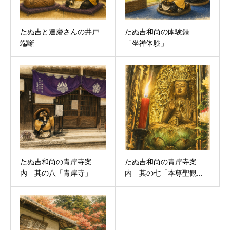
たぬ吉と達磨さんの井戸
たぬ吉和尚の体験録
端噺
「坐禅体験」
たぬ吉和尚の青岸寺案
たぬ吉和尚の青岸寺案
内 其の八「青岸寺」
内 其の七「本尊聖観...