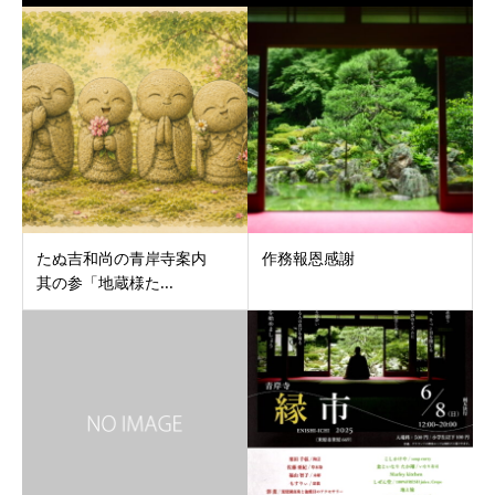
たぬ吉和尚の青岸寺案内
作務報恩感謝
其の参「地蔵様た...