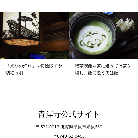
「光明の灯り」～切絵障子や
喫茶喫飯～茶に逢うては茶を
切絵照明
喫し、飯に逢うては飯...
青岸寺公式サイト
〒521-0012 滋賀県米原市米原669
℡0749-52-0463