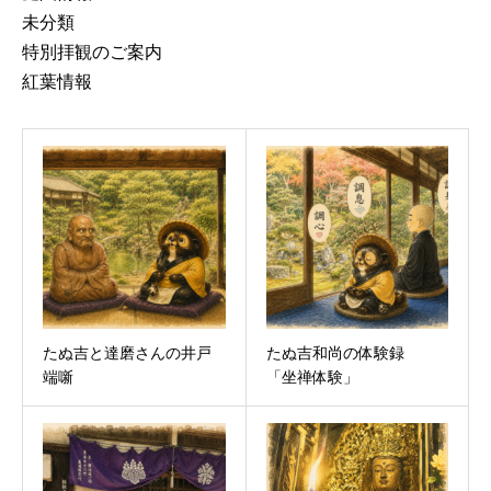
未分類
特別拝観のご案内
紅葉情報
たぬ吉と達磨さんの井戸
たぬ吉和尚の体験録
端噺
「坐禅体験」