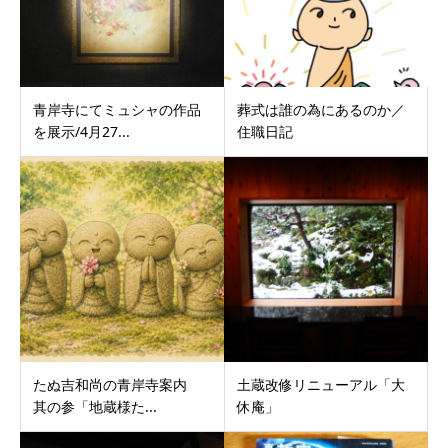
青岸寺にてミュシャの作品
葬式は誰の為にあるのか／
を展示/4月27...
住職日記
たぬ吉和尚の青岸寺案内
土蔵改修リニューアル「大
其の参「地蔵様た...
休庵」