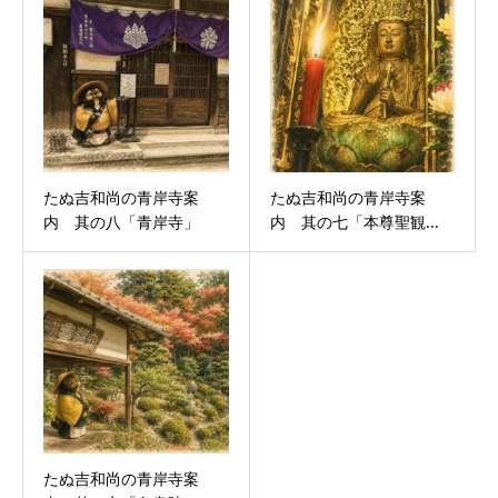
たぬ吉和尚の青岸寺案
たぬ吉和尚の青岸寺案
内 其の八「青岸寺」
内 其の七「本尊聖観...
たぬ吉和尚の青岸寺案