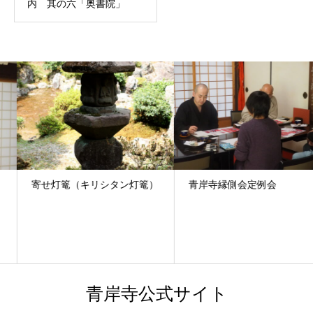
内 其の六「奥書院」
寄せ灯篭（キリシタン灯篭）
青岸寺縁側会定例会
青岸寺公式サイト