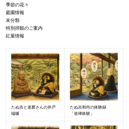
季節の花々
庭園情報
未分類
特別拝観のご案内
紅葉情報
たぬ吉と達磨さんの井戸
たぬ吉和尚の体験録
端噺
「坐禅体験」