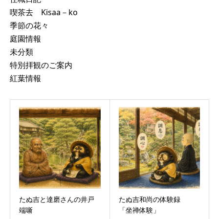
喫茶去 Kisaa－ko
季節の花々
庭園情報
未分類
特別拝観のご案内
紅葉情報
たぬ吉と達磨さんの井戸
たぬ吉和尚の体験録
端噺
「坐禅体験」