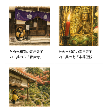
たぬ吉和尚の青岸寺案
たぬ吉和尚の青岸寺案
内 其の八「青岸寺」
内 其の七「本尊聖観...