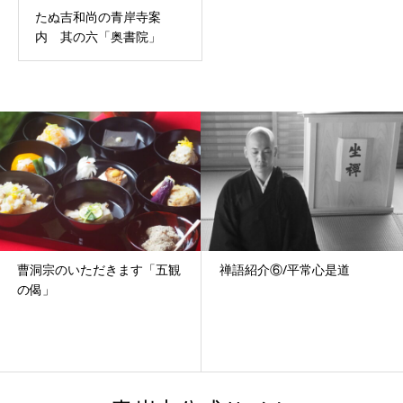
たぬ吉和尚の青岸寺案
内 其の六「奥書院」
曹洞宗のいただきます「五観
禅語紹介⑥/平常心是道
の偈」