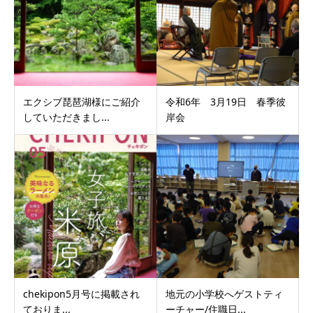
エクシブ琵琶湖様にご紹介
令和6年 3月19日 春季彼
していただきまし...
岸会
chekipon5月号に掲載され
地元の小学校へゲストティ
ておりま...
ーチャー/住職日...