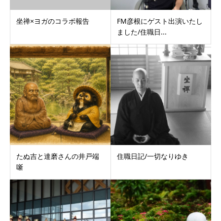
坐禅×ヨガのコラボ報告
FM彦根にゲスト出演いたし
ました/住職日...
たぬ吉と達磨さんの井戸端
住職日記/一切なりゆき
噺