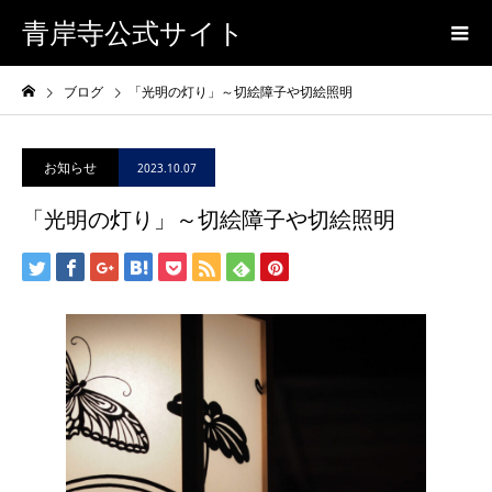
青岸寺公式サイト
ブログ
「光明の灯り」～切絵障子や切絵照明
お知らせ
2023.10.07
「光明の灯り」～切絵障子や切絵照明