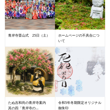
青岸寺晋山式 25日（土）
ホームページの不具合につ
いて
たぬ吉和尚の青岸寺案内
令和5年冬期限定オリジナル
其の四「青岸寺の...
御朱印