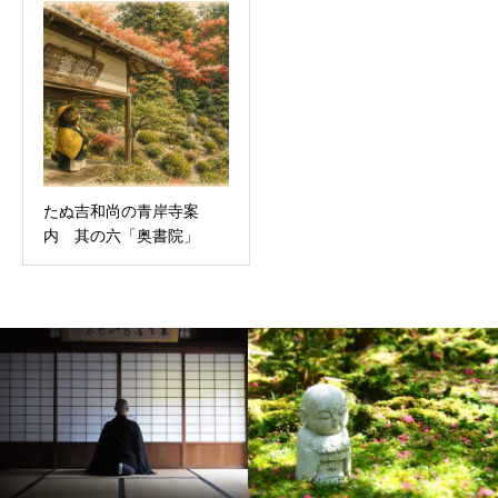
たぬ吉和尚の青岸寺案
内 其の六「奥書院」