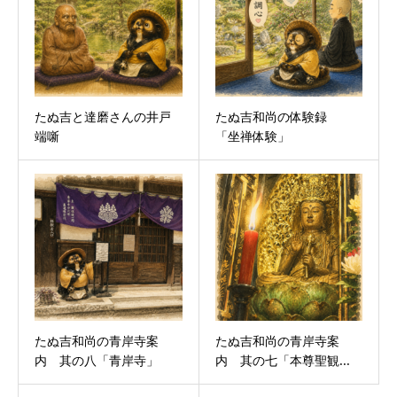
たぬ吉と達磨さんの井戸
たぬ吉和尚の体験録
端噺
「坐禅体験」
たぬ吉和尚の青岸寺案
たぬ吉和尚の青岸寺案
内 其の八「青岸寺」
内 其の七「本尊聖観...