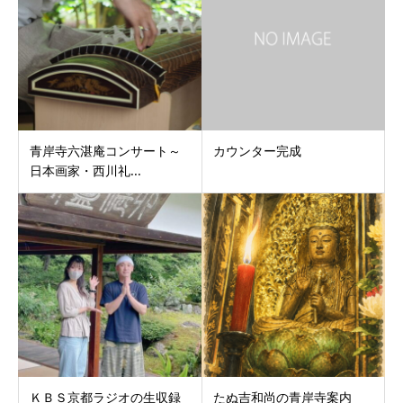
青岸寺六湛庵コンサート～
カウンター完成
日本画家・西川礼...
ＫＢＳ京都ラジオの生収録
たぬ吉和尚の青岸寺案内