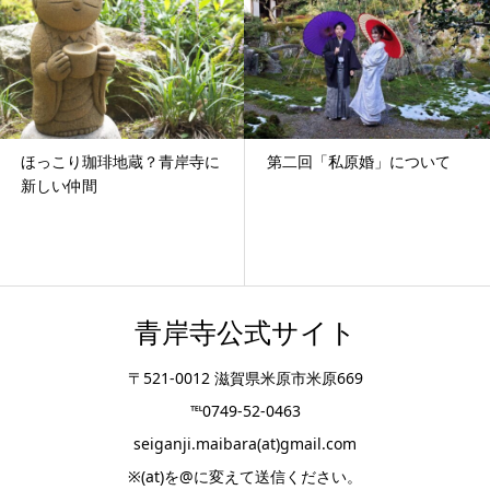
琲地蔵？青岸寺に
第二回「私原婚」について
～光明の灯り
初日スター
青岸寺公式サイト
〒521-0012 滋賀県米原市米原669
℡0749-52-0463
seiganji.maibara(at)gmail.com
※(at)を@に変えて送信ください。