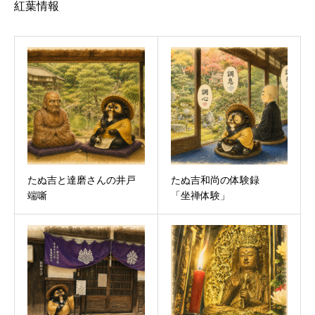
紅葉情報
たぬ吉と達磨さんの井戸
たぬ吉和尚の体験録
端噺
「坐禅体験」