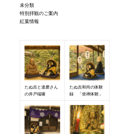
未分類
特別拝観のご案内
紅葉情報
たぬ吉と達磨さん
たぬ吉和尚の体験
の井戸端噺
録 「坐禅体験」