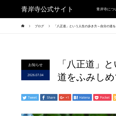
青岸寺公式サイト
青岸寺につ
ブログ
「八正道」という人生の歩き方～自分の道を
「八正道」と
お知らせ
道をふみしめ
2026.07.04
Tweet
Share
+1
Hatena
Pocket