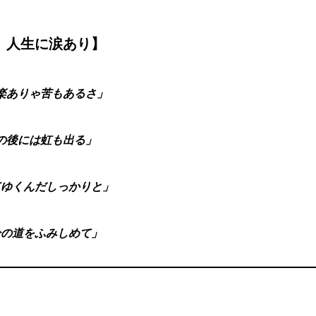
ゝ人生に涙あり】
楽ありゃ苦もあるさ」
の後には虹も出る」
てゆくんだしっかりと」
分の道をふみしめて」