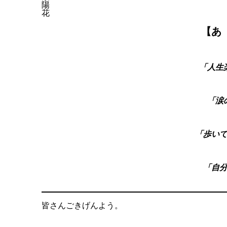
陽
花
【あ
「人生
「涙
「歩い
「自
皆さんごきげんよう。