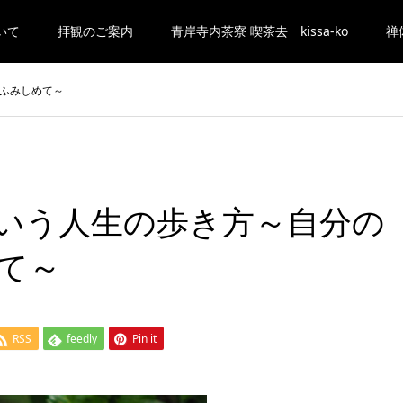
いて
拝観のご案内
青岸寺内茶寮 喫茶去 kissa-ko
禅
ふみしめて～
いう人生の歩き方～自分の
て～
RSS
feedly
Pin it