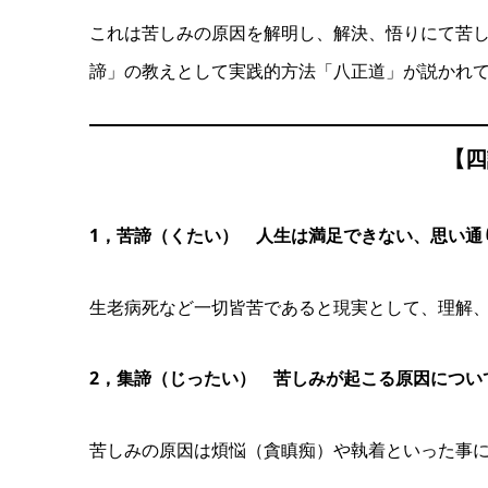
これは苦しみの原因を解明し、解決、悟りにて苦
諦」の教えとして実践的方法「八正道」が説かれ
【四
1，苦諦（くたい） 人生は満足できない、思い通
生老病死など一切皆苦であると現実として、理解
2，集諦（じったい） 苦しみが起こる原因につい
苦しみの原因は煩悩（貪瞋痴）や執着といった事