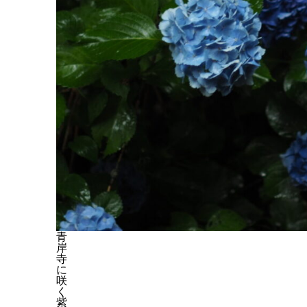
青
岸
寺
に
咲
く
紫