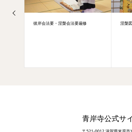
岸会法要・涅槃会法要厳修
涅槃図公開
青岸寺公式サ
〒521-0012 滋賀県米原市