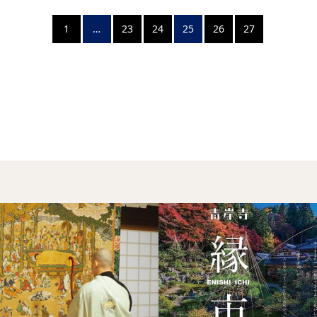
1
…
23
24
25
26
27