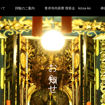
いて
拝観のご案内
青岸寺内茶寮 喫茶去 kissa-ko
禅
お知らせ