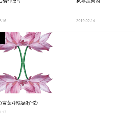
七福神巡り
釈尊涅槃図
2.16
2019.02.14
の言葉/禅語紹介②
1.12