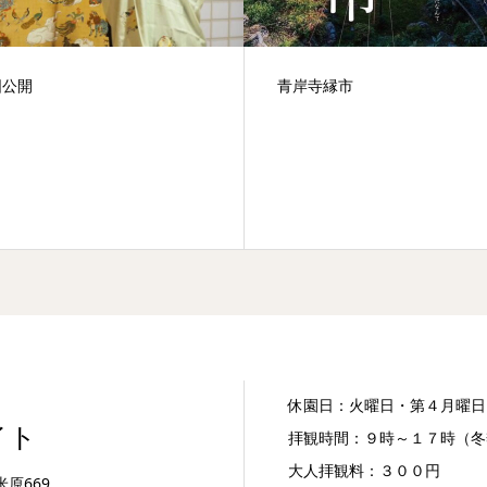
青岸寺縁市
「八
分の
休園日：火曜日・第４月曜日
イト
拝観時間：９時～１７時（冬
大人拝観料：３００円
米原669