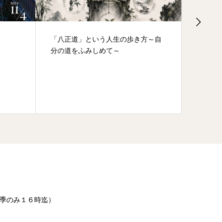
正道」という人生の歩き方～自
喫茶去～お茶をどうぞ～/禅
道をふみしめて～
季のみ１６時迄）