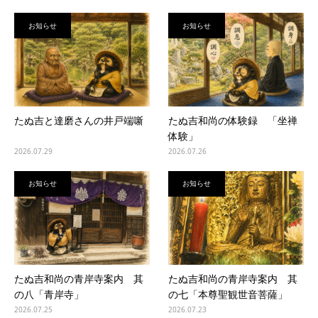
お知らせ
お知らせ
たぬ吉と達磨さんの井戸端噺
たぬ吉和尚の体験録 「坐禅
体験」
2026.07.29
2026.07.26
お知らせ
お知らせ
たぬ吉和尚の青岸寺案内 其
たぬ吉和尚の青岸寺案内 其
の八「青岸寺」
の七「本尊聖観世音菩薩」
2026.07.25
2026.07.23