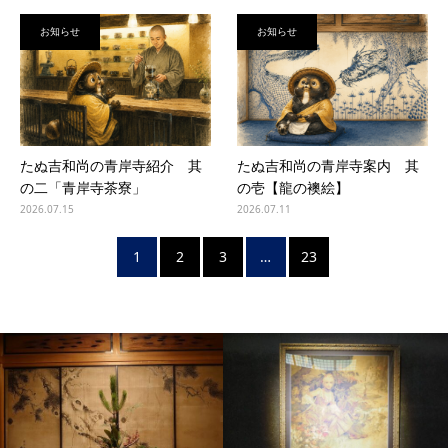
お知らせ
お知らせ
たぬ吉和尚の青岸寺紹介 其
たぬ吉和尚の青岸寺案内 其
の二「青岸寺茶寮」
の壱【龍の襖絵】
2026.07.15
2026.07.11
1
2
3
…
23