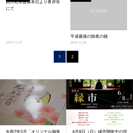
西川礼華個展本日より青岸寺
にて
平成最後の除夜の鐘
2019.11.27
2018.12.28
1
2
令和7年5月「オリジナル御朱
6月8日（日）縁市開催中の拝