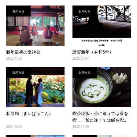
お知らせ
お知らせ
新年最初の坐禅会
謹賀新年（令和5年）
2023.01.21
2023.01.01
お知らせ
お知らせ
私原婚（まいばらこん）
喫茶喫飯～茶に逢うては茶を
喫し、飯に逢うては飯を喫...
2022.12.04
2022.11.20