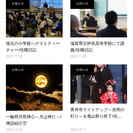
お知らせ
お知らせ
地元の小学校へゲストティー
滋賀県立伊吹高等学校にて講
チャー/住職日記
義/住職日記
2022.11.14
2022.11.09
お知らせ
お知らせ
青岸寺ライトアップ～光明の
灯り～＆曳山祭り終了/住...
一輪明月照禅心～月は禅だ～/
禅語紹介⑦
2022.10.23
2022.10.11