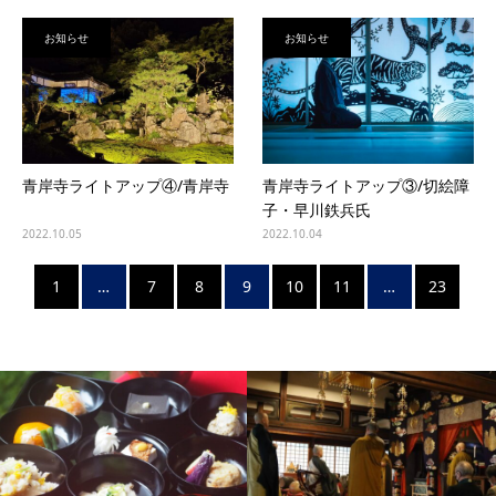
お知らせ
お知らせ
青岸寺ライトアップ④/青岸寺
青岸寺ライトアップ③/切絵障
子・早川鉄兵氏
2022.10.05
2022.10.04
1
…
7
8
9
10
11
…
23